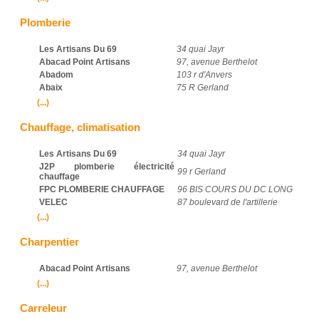
Plomberie
Les Artisans Du 69
34 quai Jayr
Abacad Point Artisans
97, avenue Berthelot
Abadom
103 r d'Anvers
Abaix
75 R Gerland
(...)
Chauffage, climatisation
Les Artisans Du 69
34 quai Jayr
J2P plomberie électricité
99 r Gerland
chauffage
FPC PLOMBERIE CHAUFFAGE
96 BIS COURS DU DC LONG
VELEC
87 boulevard de l'artillerie
(...)
Charpentier
Abacad Point Artisans
97, avenue Berthelot
(...)
Carreleur