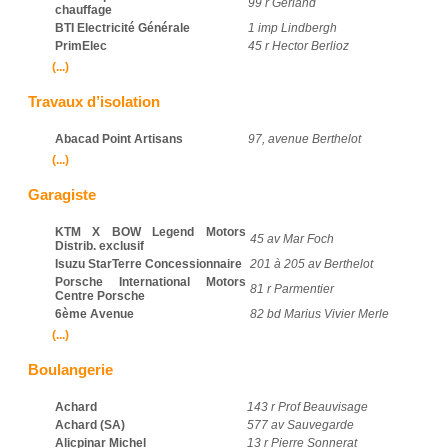
99 r Gerland
chauffage
BTI Electricité Générale
1 imp Lindbergh
PrimElec
45 r Hector Berlioz
(...)
Travaux d’isolation
Abacad Point Artisans
97, avenue Berthelot
(...)
Garagiste
KTM X BOW Legend Motors
45 av Mar Foch
Distrib. exclusif
Isuzu StarTerre Concessionnaire
201 à 205 av Berthelot
Porsche International Motors
81 r Parmentier
Centre Porsche
6ème Avenue
82 bd Marius Vivier Merle
(...)
Boulangerie
Achard
143 r Prof Beauvisage
Achard (SA)
577 av Sauvegarde
Alicpinar Michel
13 r Pierre Sonnerat