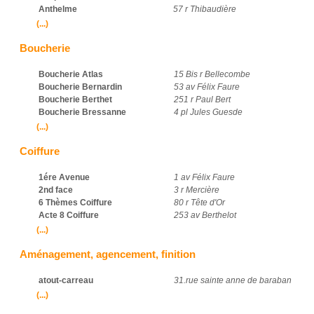
Anthelme
57 r Thibaudière
(...)
Boucherie
Boucherie Atlas
15 Bis r Bellecombe
Boucherie Bernardin
53 av Félix Faure
Boucherie Berthet
251 r Paul Bert
Boucherie Bressanne
4 pl Jules Guesde
(...)
Coiffure
1ére Avenue
1 av Félix Faure
2nd face
3 r Mercière
6 Thèmes Coiffure
80 r Tête d'Or
Acte 8 Coiffure
253 av Berthelot
(...)
Aménagement, agencement, finition
atout-carreau
31.rue sainte anne de baraban
(...)