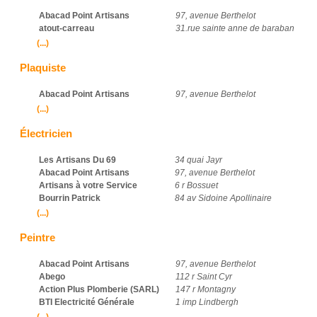
Abacad Point Artisans
97, avenue Berthelot
atout-carreau
31.rue sainte anne de baraban
(...)
Plaquiste
Abacad Point Artisans
97, avenue Berthelot
(...)
Électricien
Les Artisans Du 69
34 quai Jayr
Abacad Point Artisans
97, avenue Berthelot
Artisans à votre Service
6 r Bossuet
Bourrin Patrick
84 av Sidoine Apollinaire
(...)
Peintre
Abacad Point Artisans
97, avenue Berthelot
Abego
112 r Saint Cyr
Action Plus Plomberie (SARL)
147 r Montagny
BTI Electricité Générale
1 imp Lindbergh