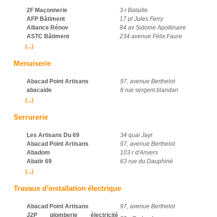
2F Maçonnerie
3 r Bataille
AFP Bâtiment
17 pl Jules Ferry
Alliance Rénov
84 av Sidoine Apollinaire
ASTC Bâtiment
234 avenue Félix Faure
(...)
Menuiserie
Abacad Point Artisans
97, avenue Berthelot
abacaide
8 rue sergent blandan
(...)
Serrurerie
Les Artisans Du 69
34 quai Jayr
Abacad Point Artisans
97, avenue Berthelot
Abadom
103 r d'Anvers
Abatir 69
63 rue du Dauphiné
(...)
Travaux d’installation électrique
Abacad Point Artisans
97, avenue Berthelot
J2P plomberie électricité