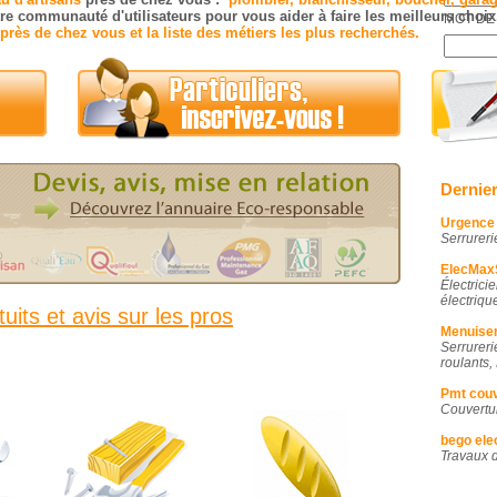
tre communauté d'utilisateurs pour vous aider à faire les meilleurs choix
MOT DE 
 près de chez vous et la liste des métiers les plus recherchés.
Mot de 
Dernier
Urgence 
Serrureri
ElecMaxS
Électrici
électriqu
uits et avis sur les pros
Menuiser
Serrurer
roulants,
Pmt couv
Couvertu
bego ele
Travaux d