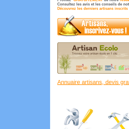
Consultez les avis et les conseils de no
Découvrez les derniers artisans inscrits
Annuaire artisans, devis grat