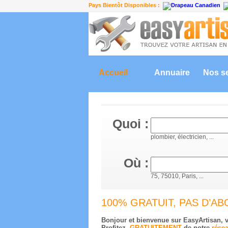
Pays Bientôt Disponibles :
Accueil
Annuaire
Nos s
Quoi :
plombier, électricien, ...
Où :
75, 75010, Paris, ...
100% GRATUIT, PAS D’A
Bonjour et bienvenue sur EasyArtisan, v
Profitez
GRATUITEMENT
de notre
résea