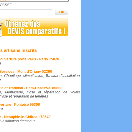
.
PASSE :
passe perdu?
s artisans inscrits
ouverture porte Paris - Paris 75020
e
ervices - Mont-d'Origny 02390
en, Chauffage, climatisation, Travaux d’installation
e
ie et Tradition - Hem-Hardinval 80600
ie, Menuiserie, Pose et réparation de volets
 Pose et réparation de fenêtres
erture - Pontoise 95300
re
c - Neauphle-le-Château 78640
’installation électrique