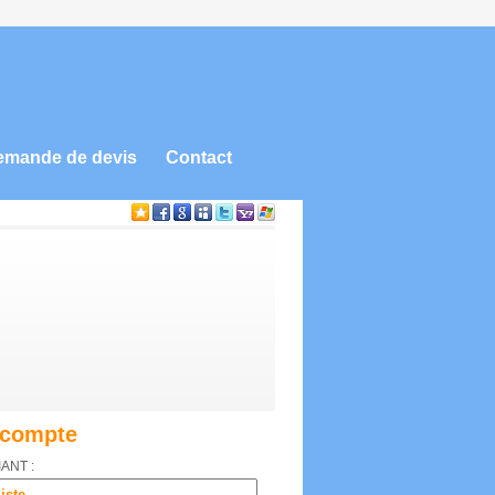
emande de devis
Contact
compte
IANT :
ste...