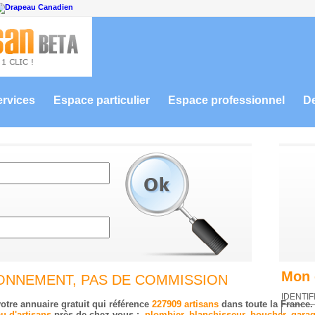
ervices
Espace particulier
Espace professionnel
D
Mon 
BONNEMENT, PAS DE COMMISSION
IDENTIF
otre annuaire gratuit qui référence
227909 artisans
dans toute la France.
u d'artisans
près de chez vous :
plombier, blanchisseur, boucher, garagi