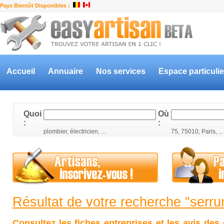
Pays Bientôt Disponibles :
Accueil
Annuaire
Nos services
Espace particulie
Quoi
Où
:
:
plombier, électricien, ...
75, 75010, Paris, ...
Résultat de votre recherche "serrur
Consultez les fiches entreprises et les avis des