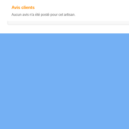
Avis clients
Aucun avis n'a été posté pour cet artisan.
Mentions Légales
Conditions Générales
Données Personnelles