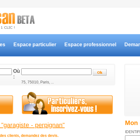
ces
Espace particulier
Espace professionnel
Deman
Où
:
75, 75010, Paris, ...
Mon 
 "garagiste - perpignan"
IDENTIF
s des clients, demandez des devis.