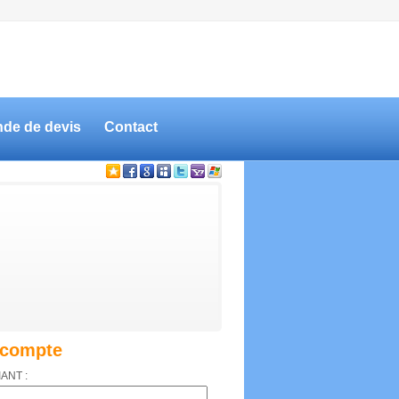
de de devis
Contact
compte
IANT :