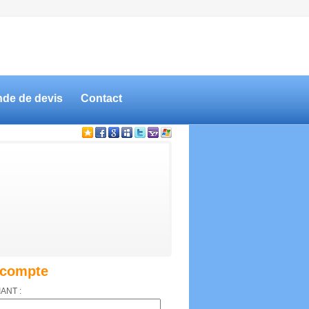
de de devis
Contact
compte
IANT :