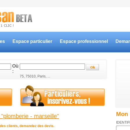
ces
Espace particulier
Espace professionnel
Deman
Où
:
75, 75010, Paris, ...
Mon 
"plomberie - marseille"
IDENTIF
s des clients, demandez des devis.