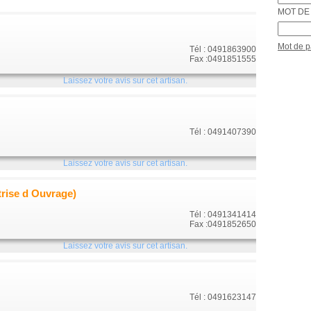
MOT DE 
Mot de 
Tél : 0491863900
Fax :0491851555
Laissez votre avis sur cet artisan.
Tél : 0491407390
Laissez votre avis sur cet artisan.
trise d Ouvrage)
Tél : 0491341414
Fax :0491852650
Laissez votre avis sur cet artisan.
Tél : 0491623147