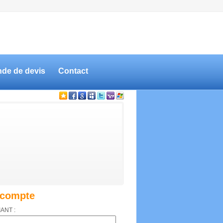
de de devis
Contact
compte
IANT :