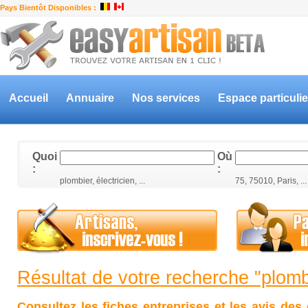
Pays Bientôt Disponibles :
Accueil
Annuaire
Nos services
Espace particulie
Quoi
Où
:
:
plombier, électricien, ...
75, 75010, Paris, ...
Résultat de votre recherche "plomb
Consultez les fiches entreprises et les avis des