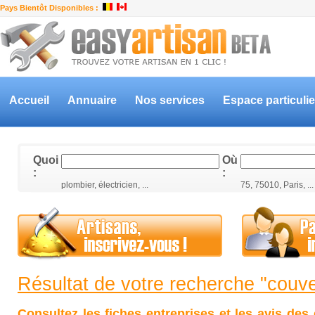
Pays Bientôt Disponibles :
Accueil
Annuaire
Nos services
Espace particulie
Quoi
Où
:
:
plombier, électricien, ...
75, 75010, Paris, ...
Résultat de votre recherche "couve
Consultez les fiches entreprises et les avis des