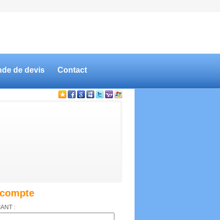
de de devis
Contact
compte
IANT :