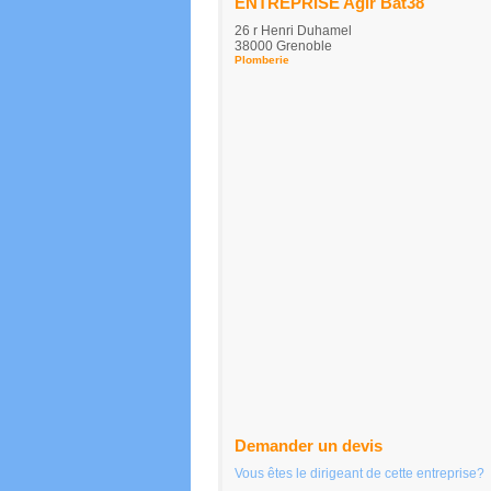
ENTREPRISE Agir Bat38
26 r Henri Duhamel
38000 Grenoble
Plomberie
Demander un devis
Vous êtes le dirigeant de cette entreprise?