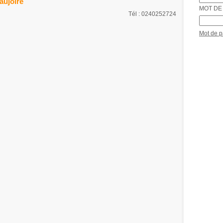
aujoire
MOT DE 
Tél : 0240252724
Mot de 