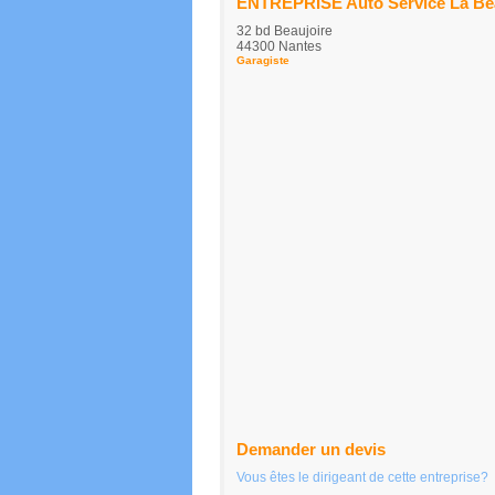
ENTREPRISE Auto Service La Be
32 bd Beaujoire
44300 Nantes
Garagiste
Demander un devis
Vous êtes le dirigeant de cette entreprise?