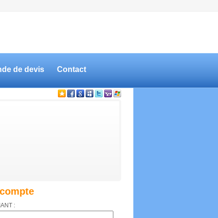
de de devis
Contact
compte
IANT :