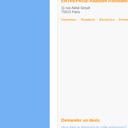
ENTREPRISE Abastien Assistance 
11 rue Abbé Groult
75015 Paris
Couverture
-
Plomberie
-
Électricien
-
Peintr
Demander un devis
Vous êtes le dirigeant de cette entreprise?