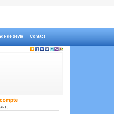
de de devis
Contact
compte
IANT :