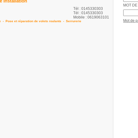
Installation
MOT DE 
Tél : 0145330303
Tél : 0145330303
Mobile : 0619063101
Mot de 
e
-
Pose et réparation de volets roulants
-
Serrurerie