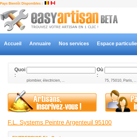
Pays Bientôt Disponibles :
Accueil
Annuaire
Nos services
Espace particulie
Quoi
Où
:
:
plombier, électricien, ...
75, 75010, Paris, ...
F.L. Systems Peintre Argenteuil 95100