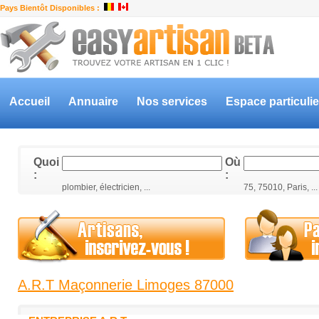
Pays Bientôt Disponibles :
Accueil
Annuaire
Nos services
Espace particulie
Quoi
Où
:
:
plombier, électricien, ...
75, 75010, Paris, ...
A.R.T Maçonnerie Limoges 87000