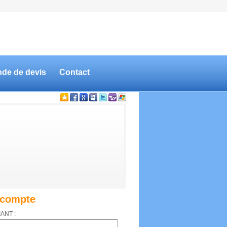
de de devis
Contact
compte
IANT :