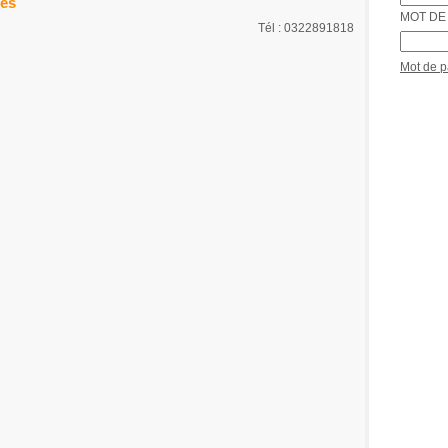
ces
MOT DE 
Tél : 0322891818
Mot de 