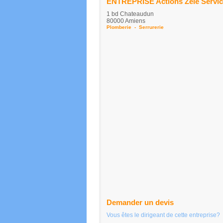
ENTREPRISE Actions Zèle Servi
1 bd Chateaudun
80000 Amiens
Plomberie
-
Serrurerie
Demander un devis
Vous êtes le dirigeant de cette entreprise?