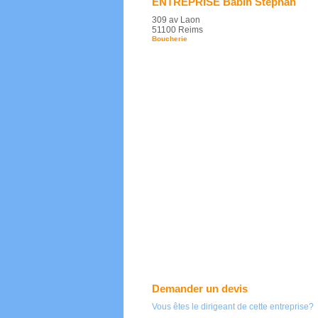
ENTREPRISE Babin Stéphan
309 av Laon
51100 Reims
Boucherie
Demander un devis
Vous êtes le dirigeant de cette entreprise?