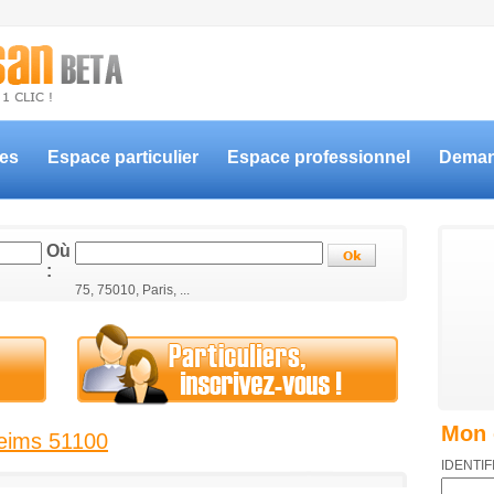
ces
Espace particulier
Espace professionnel
Deman
Où
:
75, 75010, Paris, ...
Mon 
eims 51100
IDENTIF