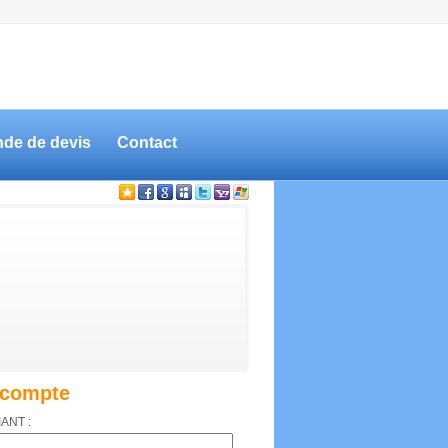
de de devis
Contact
compte
IANT :