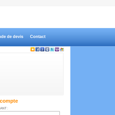
de de devis
Contact
compte
IANT :