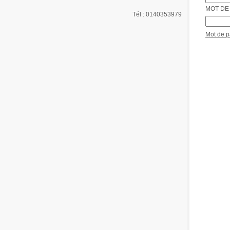
MOT DE 
Tél : 0140353979
Mot de 