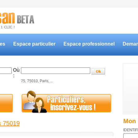
ces
Espace particulier
Espace professionnel
Deman
Où
:
75, 75010, Paris, ...
Mon 
s 75019
IDENTIF