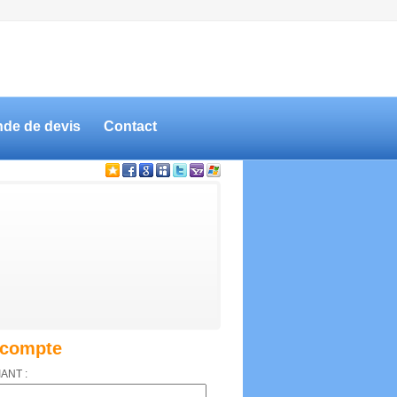
de de devis
Contact
compte
IANT :