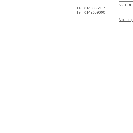
MOT DE 
Tél : 0140055417
Tél : 0142059690
Mot de 